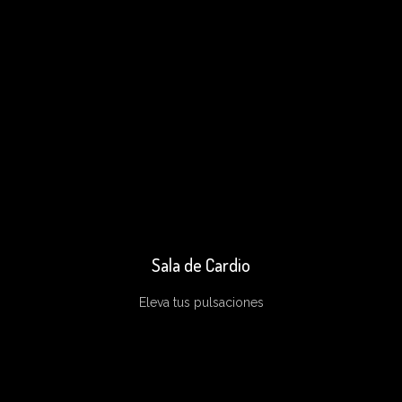
Sala de Cardio
Eleva tus pulsaciones
Practica tu cardio de cara a la naturaleza.