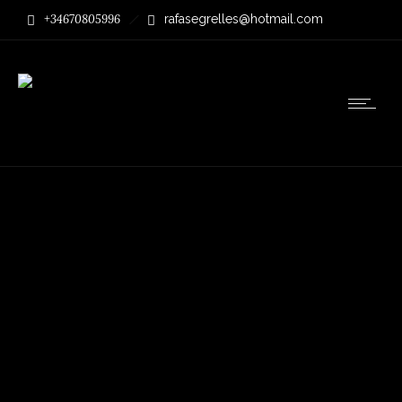
+34670805996
rafasegrelles@hotmail.com