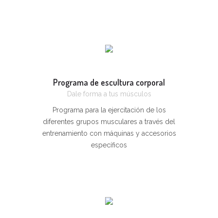
Diviértete y haz ejercicio con las clases
colectivas. Cantidad donde escoger y
amplio horario.
Programa de escultura corporal
Dale forma a tus músculos
Programa para la ejercitación de los
diferentes grupos musculares a través del
entrenamiento con máquinas y accesorios
específicos