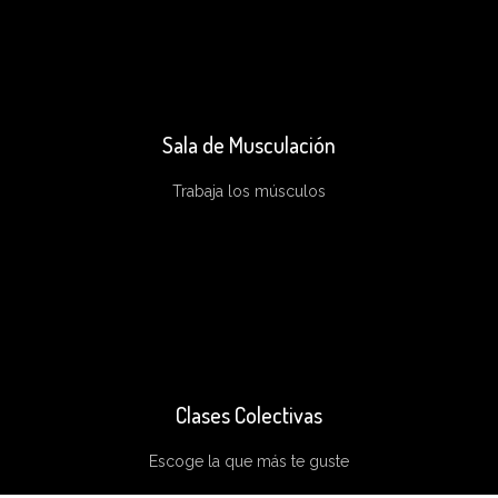
Espacio con máquinas con la última
tecnología. Cintas de correr, elípticas,
bicicletas...
Sala de Musculación
Trabaja los músculos
Máquinas de última generación, para
piernas, brazos, espalda, mancuernas....
Clases Colectivas
Escoge la que más te guste